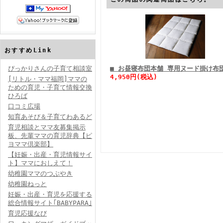
おすすめLink
ぴっかりさんの子育て相談室
■ お昼寝布団本舗 専用ヌード掛け布団
4,950円(税込)
[リトル・ママ福岡]ママの
ための育児・子育て情報交換
ひろば
口コミ広場
知育あそび＆子育てわあるど
育児相談とママ友募集掲示
板、先輩ママの育児辞典【ピ
ヨママ倶楽部】
【妊娠・出産・育児情報サイ
ト】ママにおしえて！
幼稚園ママのつぶやき
幼稚園ねっと
妊娠・出産・育児を応援する
総合情報サイト｢BABYPARA｣
育児応援なび