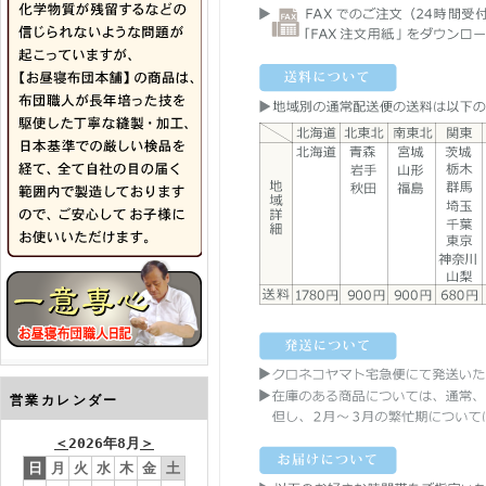
営業カレンダー
＜
2026年8月
＞
日
月
火
水
木
金
土