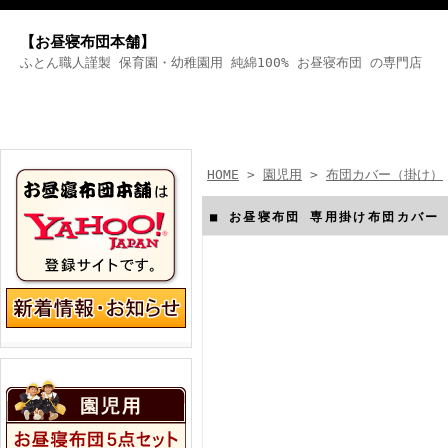
【お昼寝布団本舗】
ふとん職人謹製 保育園・幼稚園用 純綿100% お昼寝布団 の専門店
HOME
>
園児用
>
布団カバー（掛け）
■ お昼寝布団 専用掛け布団カバー