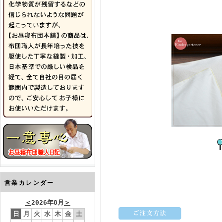
営業カレンダー
＜
2026年8月
＞
日
月
火
水
木
金
土