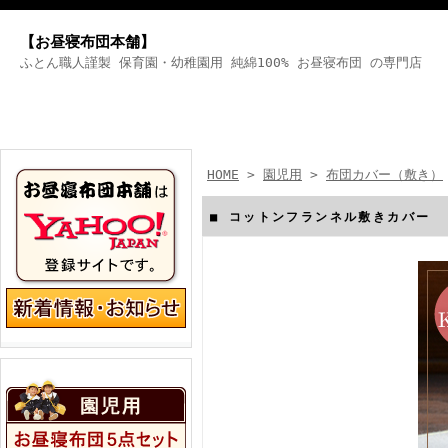
【お昼寝布団本舗】
ふとん職人謹製 保育園・幼稚園用 純綿100% お昼寝布団 の専門店
HOME
>
園児用
>
布団カバー（敷き）
■ コットンフランネル敷きカバー （