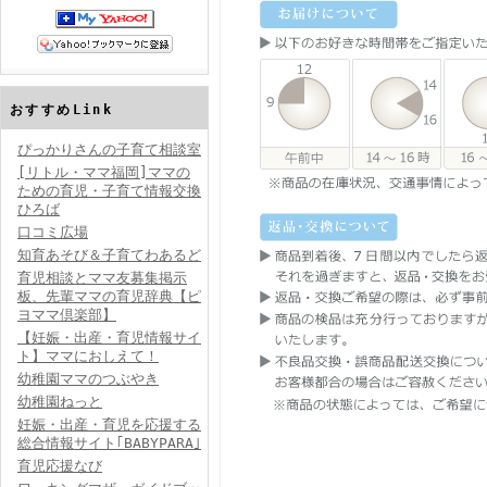
おすすめLink
ぴっかりさんの子育て相談室
[リトル・ママ福岡]ママの
ための育児・子育て情報交換
ひろば
口コミ広場
知育あそび＆子育てわあるど
育児相談とママ友募集掲示
板、先輩ママの育児辞典【ピ
ヨママ倶楽部】
【妊娠・出産・育児情報サイ
ト】ママにおしえて！
幼稚園ママのつぶやき
幼稚園ねっと
妊娠・出産・育児を応援する
総合情報サイト｢BABYPARA｣
育児応援なび