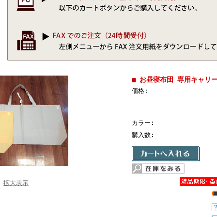
■ お昼寝布団 専用キャリ
価格:
カラー:
購入数:
拡大表示