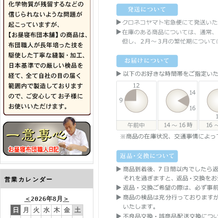
営業カレンダー
＜
2026年8月
＞
日
月
火
水
木
金
土