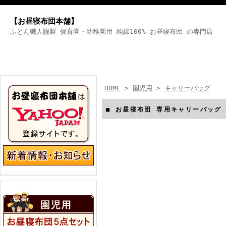
【お昼寝布団本舗】
ふとん職人謹製 保育園・幼稚園用 純綿100% お昼寝布団 の専門店
HOME
>
園児用
>
キャリーバッグ
■ お昼寝布団 専用キャリーバッグ