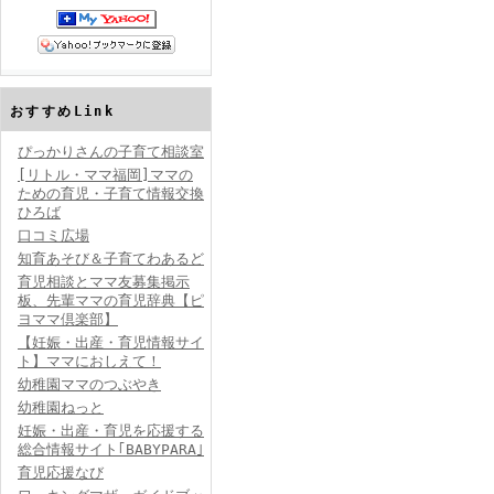
おすすめLink
ぴっかりさんの子育て相談室
[リトル・ママ福岡]ママの
ための育児・子育て情報交換
ひろば
口コミ広場
知育あそび＆子育てわあるど
育児相談とママ友募集掲示
板、先輩ママの育児辞典【ピ
ヨママ倶楽部】
【妊娠・出産・育児情報サイ
ト】ママにおしえて！
幼稚園ママのつぶやき
幼稚園ねっと
妊娠・出産・育児を応援する
総合情報サイト｢BABYPARA｣
育児応援なび