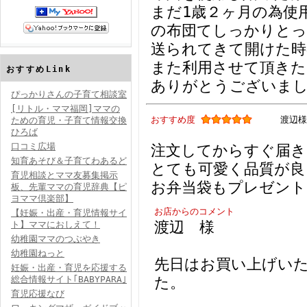
まだ1歳２ヶ月の為使
の布団てしっかりとっ
送られてきて開けた時
また利用させて頂きた
おすすめLink
ありがとうございま
ぴっかりさんの子育て相談室
[リトル・ママ福岡]ママの
おすすめ度
渡辺様
ための育児・子育て情報交換
ひろば
口コミ広場
注文してからすぐ届き
知育あそび＆子育てわあるど
とても可愛く品質が良
育児相談とママ友募集掲示
お弁当袋もプレゼン
板、先輩ママの育児辞典【ピ
ヨママ倶楽部】
お店からのコメント
【妊娠・出産・育児情報サイ
渡辺 様
ト】ママにおしえて！
幼稚園ママのつぶやき
幼稚園ねっと
先日はお買い上げい
妊娠・出産・育児を応援する
た。
総合情報サイト｢BABYPARA｣
育児応援なび