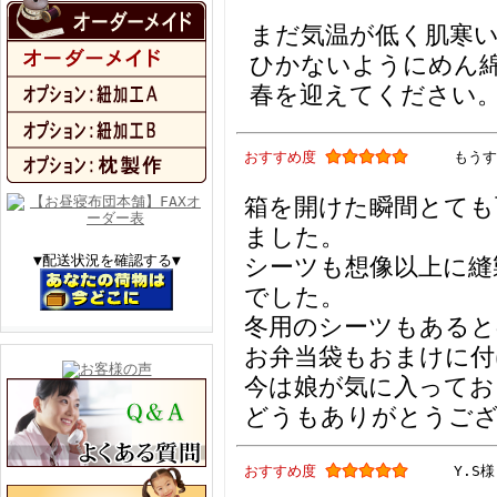
まだ気温が低く肌寒
ひかないようにめん
春を迎えてください
おすすめ度
もうす
箱を開けた瞬間とても
ました。
▼配送状況を確認する▼
シーツも想像以上に縫
でした。
冬用のシーツもあると
お弁当袋もおまけに付
今は娘が気に入ってお
どうもありがとうご
おすすめ度
Y.S様