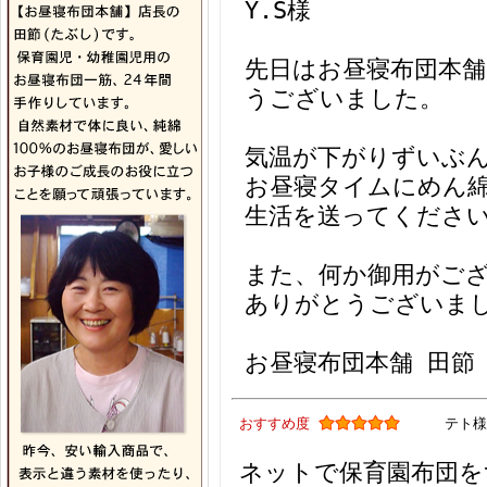
Y.S様
先日はお昼寝布団本
うございました。
気温が下がりずいぶ
お昼寝タイムにめん
生活を送ってくださ
また、何か御用がご
ありがとうございま
お昼寝布団本舗 田節
おすすめ度
テト様
ネットで保育園布団を