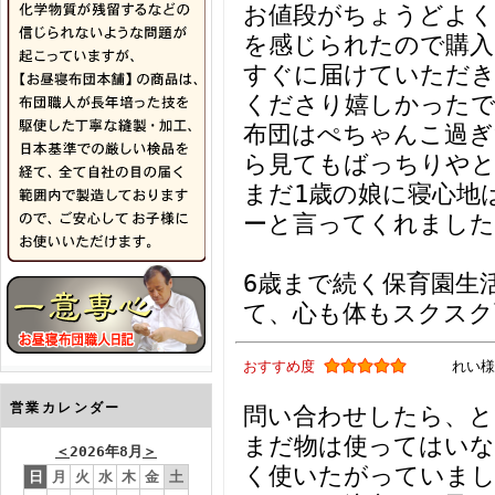
お値段がちょうどよく
を感じられたので購入
すぐに届けていただき
くださり嬉しかった
布団はぺちゃんこ過ぎ
ら見てもばっちりや
まだ1歳の娘に寝心地
ーと言ってくれました
6歳まで続く保育園生
て、心も体もスクスク
おすすめ度
れい様
営業カレンダー
問い合わせしたら、と
まだ物は使ってはい
＜
2026年8月
＞
く使いたがっていま
日
月
火
水
木
金
土