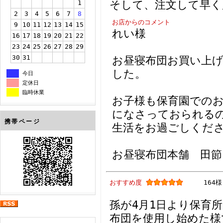
そして、注文して早く
1
2
3
4
5
6
7
8
お店からのコメント
9
10
11
12
13
14
15
れい様
16
17
18
19
20
21
22
23
24
25
26
27
28
29
30
31
お昼寝布団お買い上
した。
今日
定休日
臨時休業
お子様も保育園での
になさっておられる
携帯ページ
生活をお過ごしくだ
お昼寝布団本舗 田節
おすすめ度
164様
孫が4月1日より保育
布団を使用し始めた様