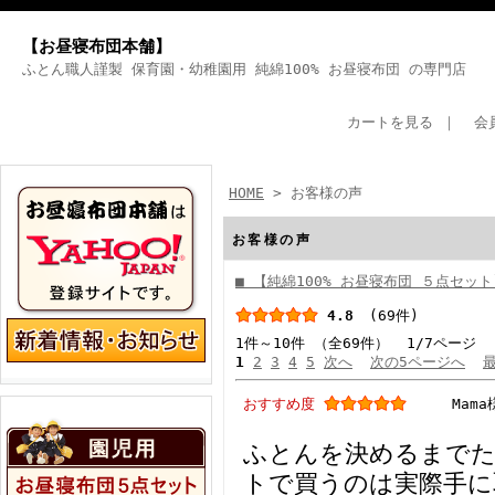
【お昼寝布団本舗】
ふとん職人謹製 保育園・幼稚園用 純綿100% お昼寝布団 の専門店
カートを見る
｜
会
HOME
> お客様の声
お客様の声
■ 【純綿100% お昼寝布団 ５点セッ
4.8
(69件)
1件～10件 （全69件） 1/7ページ
1
2
3
4
5
次へ
次の5ページへ
おすすめ度
Mama
ふとんを決めるまで
トで買うのは実際手に