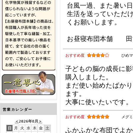
台風一過、また暑い
生活を送っていただ
くお願いします。
お昼寝布団本舗 田
おすすめ度
ひめマ
子どもの脳の成長に影
購入しました。
まだ使い始めたばかり
ます。
大事に使いたいです。
営業カレンダー
おすすめ度
メグミ
＜
2026年8月
＞
日
月
火
水
木
金
土
ふかふかな布団でよか