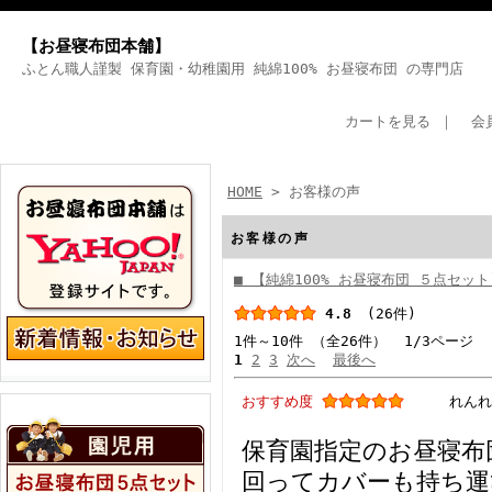
【お昼寝布団本舗】
ふとん職人謹製 保育園・幼稚園用 純綿100% お昼寝布団 の専門店
カートを見る
｜
会
HOME
> お客様の声
お客様の声
■ 【純綿100% お昼寝布団 ５点セッ
4.8
(26件)
1件～10件 （全26件） 1/3ページ
1
2
3
次へ
最後へ
おすすめ度
れんれ
保育園指定のお昼寝布
回ってカバーも持ち