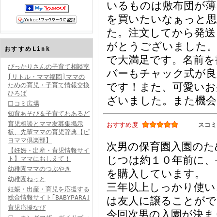
いるものは敷布団が薄
を買いたいなぁっと思
た。注文してから発送
がとうございました。
おすすめLink
で大満足です。名前を
ぴっかりさんの子育て相談室
バーもチャック式が良
[リトル・ママ福岡]ママの
です！また、可愛いお
ための育児・子育て情報交換
ひろば
ざいました。また機会
口コミ広場
知育あそび＆子育てわあるど
育児相談とママ友募集掲示
おすすめ度
スコミ
板、先輩ママの育児辞典【ピ
ヨママ倶楽部】
次男の保育園入園のた
【妊娠・出産・育児情報サイ
じつは約１０年前に、
ト】ママにおしえて！
幼稚園ママのつぶやき
を購入しています。
幼稚園ねっと
三年以上しっかり使い
妊娠・出産・育児を応援する
総合情報サイト｢BABYPARA｣
は友人に譲ることがで
育児応援なび
今回次男の入園が決ま