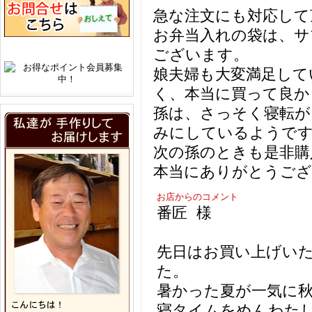
急な注文にも対応して
お弁当入れの袋は、サ
ございます。
娘夫婦も大変満足して
く、本当に買って良か
孫は、さっそく寝転が
みにしているようで
次の孫のときも是非購
本当にありがとうござ
お店からのコメント
番匠 様
先日はお買い上げい
た。
暑かった夏が一気に
寝タイムをめんわた