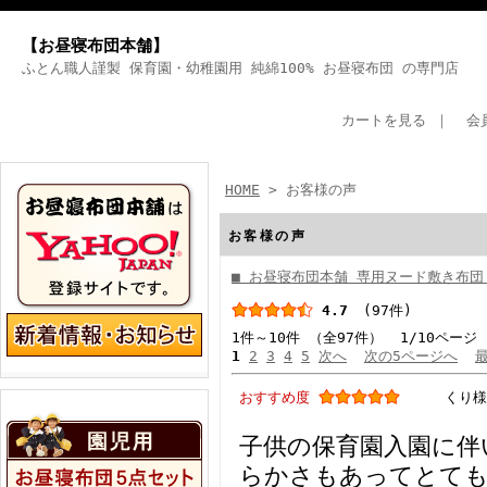
【お昼寝布団本舗】
ふとん職人謹製 保育園・幼稚園用 純綿100% お昼寝布団 の専門店
カートを見る
｜
会
HOME
> お客様の声
お客様の声
■ お昼寝布団本舗 専用ヌード敷き布団
4.7
(97件)
1件～10件 （全97件） 1/10ページ
1
2
3
4
5
次へ
次の5ページへ
おすすめ度
くり様
子供の保育園入園に伴
らかさもあってとて