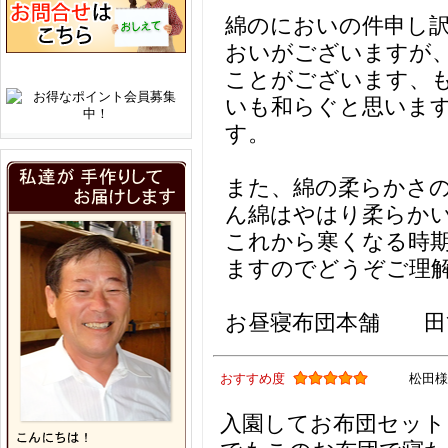
綿のにおいの件申し
おいがございますが
ことがございます、
いも和らぐと思いま
す。
また、綿の柔らかさ
ん綿はやはり柔らか
これから寒くなる時
ますのでどうぞご理
お昼寝布団本舗 田
おすすめ度
松田様
入園してお布団セット