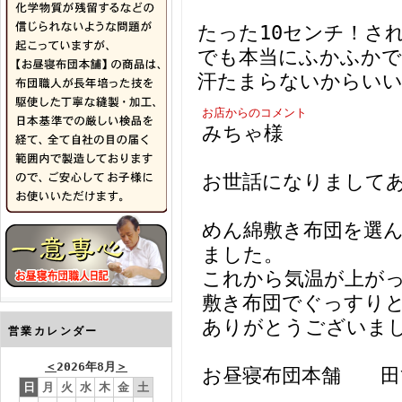
たった10センチ！さ
でも本当にふかふかで
汗たまらないからいい
お店からのコメント
みちゃ様
お世話になりまして
めん綿敷き布団を選
ました。
これから気温が上が
敷き布団でぐっすり
ありがとうございま
営業カレンダー
＜
2026年8月
＞
お昼寝布団本舗 田
日
月
火
水
木
金
土