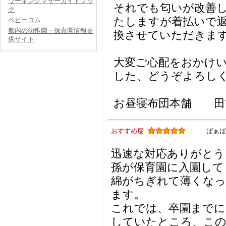
ワーキングマザーガイドブッ
それでも匂いが改善
ク
たしますが着払いで
ベビーコム
都内の幼稚園・保育園情報提
換させていただきま
供サイト
大変ご心配をおかけ
した、どうぞよろし
お昼寝布団本舗 田
おすすめ度
ばぁば
迅速な対応ありがとう
孫が保育園に入園して
綿がちぎれて薄くなっ
ます。
これでは、卒園までに
していたところ、この