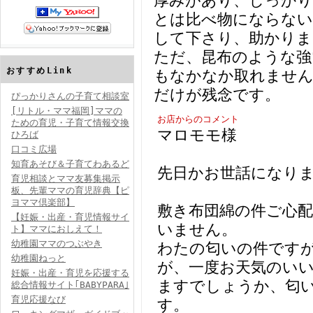
厚みがあり、しっかり
とは比べ物にならない
して下さり、助かりま
ただ、昆布のような強
おすすめLink
もなかなか取れませ
だけが残念です。
ぴっかりさんの子育て相談室
[リトル・ママ福岡]ママの
お店からのコメント
ための育児・子育て情報交換
マロモモ様
ひろば
口コミ広場
知育あそび＆子育てわあるど
先日かお世話になり
育児相談とママ友募集掲示
板、先輩ママの育児辞典【ピ
ヨママ倶楽部】
敷き布団綿の件ご心
【妊娠・出産・育児情報サイ
いません。
ト】ママにおしえて！
幼稚園ママのつぶやき
わたの匂いの件です
幼稚園ねっと
が、一度お天気のい
妊娠・出産・育児を応援する
ますでしょうか、匂
総合情報サイト｢BABYPARA｣
育児応援なび
す。