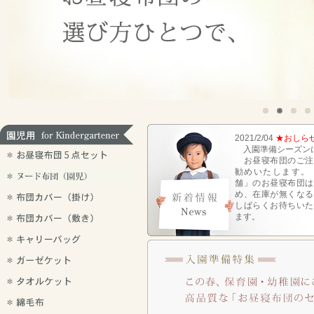
2021/2/04
★おしら
入園準備シーズン
お昼寝布団のご注
勧めいたします。
舗」のお昼寝布団は
め、在庫が無くなる
しばらくお待ちいた
ます。